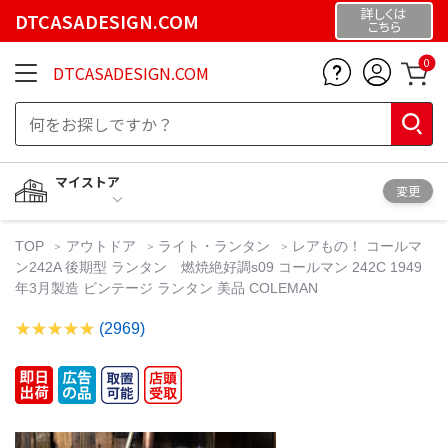
詳しくは
DTCASADESIGN.COM
こちら
0
DTCASADESIGN.COM
マイストア
変更
TOP
アウトドア
ライト・ランタン
レアもの！ コールマ
ン242A 後期型 ランタン 燃焼絶好調s09 コールマン 242C 1949
年3月製造 ビンテージ ランタン 美品 COLEMAN
(2969)