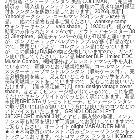
3月製造 ビンテージ ランタン 美品 COLEMAN。【完全整
備済み 購入後もメンテナンス、修理の工賃永年無料保証
付きランタンを多数出品しております。2026年最新】
Yahoo!オークション -コールマン 242(ランタン)の中古
品。 他の出品物も是非ご覧ください。wantkey camp
ウォンキーキャンプ valo shade。】1930年代、僅かな
期間のみ作られた２４２Aです。アウトドアモンスター 38
灯 38explore。鋳造チャンバーの造りがB以降と違います
が、ポンプとチェックバルブのトラブルが多く部品がない
ので、実用というより、コレクション品になっています
が、この個体はB以降の物と交換していますので、ガンガ
ン使い倒してください。レア品 Manker BLF Limited EDC
Muscle Combo。機関部分はプロレストアマンが手を入れ
ているので、画像のとおり燃焼絶好調。コールマン ノー
ススターチューブマントルランタン（収納ケース付）。完
全分解整備を施し、見えないところもしっかり手を入れ、
長時間燃焼テストをしていますので、安心してお使いいた
だけます。【週末限定値下げ】neru design vintage cover
shade。ほどよくビンテージ感が出ているので、これを置
くだけでキャンプサイトがぐっと渋く演出できます。新品
未使用BRIESTA サンセットビーチ。ビンテージランタン
の取り扱いに自信が無いという方には使い方のコツなどの
アドバイスもいたします。GRIND LODGE×LFYT
38EXPLORE miyabi 38灯ミヤビ。購入後の修理、メンテ
ナンス等も期限を設けず工賃無しでお受けしていますので
ご安心ください。オーライト olight MARAUDER MINI。
★☆★常時数百点のレストア済みビンテージランタンをス
トックしております。ペトロマックス ランタン HK500エ