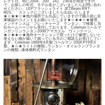
レクトロ。特に200A、200、242、236等が得意ですの
で、お探しの年式、モデル名がございましたらお問い合わ
せください。LEPフラッシュライト JETBeam RRT-
M2S。 ストックにございましたら出品いたします
★☆★★☆★他の場所でも出品していますので購入前に在
庫確認のコメントをお願いいたします★☆★★☆★修理、
メンテナンスは「フレッチャーズ ランタン」で検索し当
社ホームページから受付しております。Colemanコールマ
ンガソリンランタン200Bアマガエル ヴィンテージ。
★☆★★☆★海外オークションで買ったけど修理しないと
使えない物が届いて困っている方のご相談もお受けしてい
ます。Coleman 1968年4月製 コールマン 200A PYREX
製。★☆★ライトの種類...ランタン・オイルランプランタ
ンの種類...液体燃料式ランタン