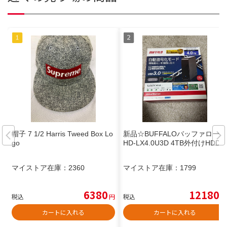
帽子 7 1/2 Harris Tweed Box Lo
新品☆BUFFALOバッファロー☆
go
HD-LX4.0U3D 4TB外付けHDD
マイストア在庫：
2360
マイストア在庫：
1799
6380
12180
税込
円
税込
円
カートに入れる
カートに入れる